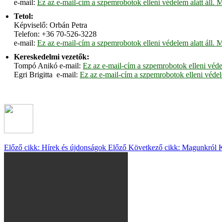
e-mail:
Ez az e-mail-cím a szpemrobotok elleni védelem alatt áll. M
Tetol:
Képviselő: Orbán Petra
Telefon: +36 70-526-3228
e-mail:
Ez az e-mail-cím a szpemrobotok elleni védelem alatt áll. M
Kereskedelmi vezetők:
Tompó Anikó e-mail:
Ez az e-mail-cím a szpemrobotok elleni védel
Egri Brigitta e-mail:
Ez az e-mail-cím a szpemrobotok elleni védele
Előző cikk: Hírek és újdonságok
Előző
Következő cikk: Magunkról