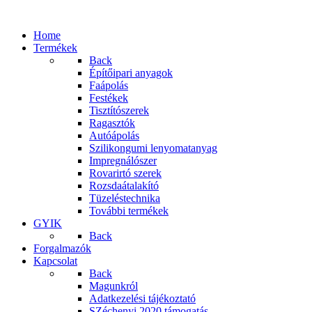
Home
Termékek
Back
Építőipari anyagok
Faápolás
Festékek
Tisztítószerek
Ragasztók
Autóápolás
Szilikongumi lenyomatanyag
Impregnálószer
Rovarirtó szerek
Rozsdaátalakító
Tüzeléstechnika
További termékek
GYIK
Back
Forgalmazók
Kapcsolat
Back
Magunkról
Adatkezelési tájékoztató
SZéchenyi 2020 támogatás