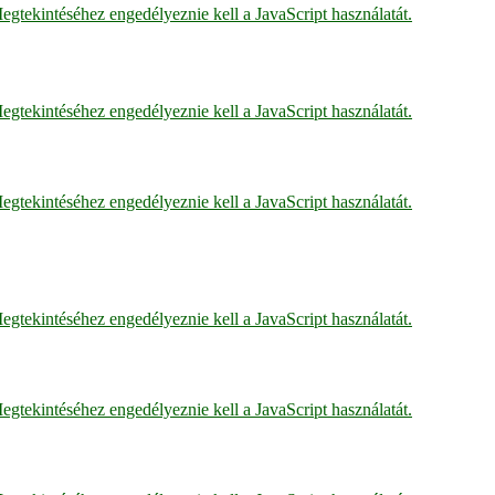
egtekintéséhez engedélyeznie kell a JavaScript használatát.
egtekintéséhez engedélyeznie kell a JavaScript használatát.
egtekintéséhez engedélyeznie kell a JavaScript használatát.
By clicking on this iframe, the cookies will be deposited
By clicking on this iframe, the cookies will be deposited
egtekintéséhez engedélyeznie kell a JavaScript használatát.
egtekintéséhez engedélyeznie kell a JavaScript használatát.